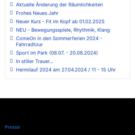
Aktuelle Änderung der Räumlichkeiten
Frohes Neues Jahr
Neuer Kurs - Fit im Kopf ab 01.02.2025
NEU - Bewegungsspiele, Rhythmik, Klang
ComeOn in den Sommerferien 2024 -
Fahrradtour
Sport im Park (08.07. - 20.08.2024)
In stiller Trauer...
Hermilauf 2024 am 27.04.2024 / 11 - 15 Uhr
Presse