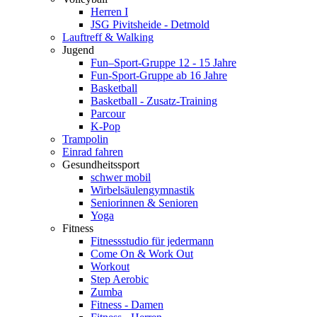
Herren I
JSG Pivitsheide - Detmold
Lauftreff & Walking
Jugend
Fun–Sport-Gruppe 12 - 15 Jahre
Fun-Sport-Gruppe ab 16 Jahre
Basketball
Basketball - Zusatz-Training
Parcour
K-Pop
Trampolin
Einrad fahren
Gesundheitssport
schwer mobil
Wirbelsäulengymnastik
Seniorinnen & Senioren
Yoga
Fitness
Fitnessstudio für jedermann
Come On & Work Out
Workout
Step Aerobic
Zumba
Fitness - Damen