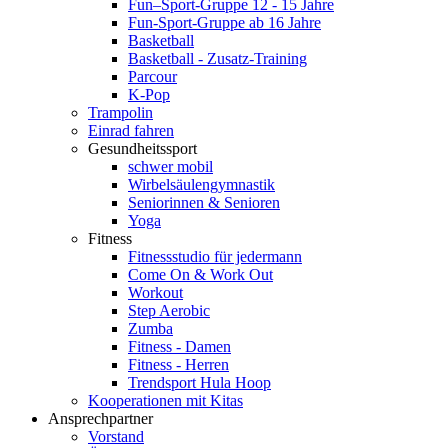
Fun–Sport-Gruppe 12 - 15 Jahre
Fun-Sport-Gruppe ab 16 Jahre
Basketball
Basketball - Zusatz-Training
Parcour
K-Pop
Trampolin
Einrad fahren
Gesundheitssport
schwer mobil
Wirbelsäulengymnastik
Seniorinnen & Senioren
Yoga
Fitness
Fitnessstudio für jedermann
Come On & Work Out
Workout
Step Aerobic
Zumba
Fitness - Damen
Fitness - Herren
Trendsport Hula Hoop
Kooperationen mit Kitas
Ansprechpartner
Vorstand