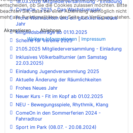
18.03.2026 Mitgliederversammlung - Einladung
entscheiden, ob Sie die Cookies zulassen möchten. Bitte
ComeOn - 2025 - Das Wachstumsjahr
beachten Sie, dass bei einer Ablehnung womöglich nicht
mehr alle Funktionalitäten der Seite zur Verfügung stehen.
Frohe Weihnachten und ein glückliches neues
Jahr
Akzeptieren
Ablehnen
Mitgliedsbeiträge ab 01.10.2025
Weitere Informationen
|
Impressum
Scheine für Vereine 2025
21.05.2025 Mitgliederversammlung - Einladung
Inklusives Völkerballturnier (am Samstag
22.03.2025)
Einladung Jugendversammlung 2025
Aktuelle Änderung der Räumlichkeiten
Frohes Neues Jahr
Neuer Kurs - Fit im Kopf ab 01.02.2025
NEU - Bewegungsspiele, Rhythmik, Klang
ComeOn in den Sommerferien 2024 -
Fahrradtour
Sport im Park (08.07. - 20.08.2024)