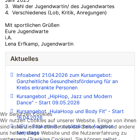
Jahr 2025
3. Wahl der Jugendwartin/ des Jugendwartes
4. Verschiedenes (Lob, Kritik, Anregungen)
Mit sportlichen Grüßen
Eure Jugendwarte
i.A.
Lena Erfkamp, Jugendwartin
Aktuelles
Infoabend 21.04.2026 zum Kursangebot:
Ganzheitliche Gesundheitsförderung für an
Krebs erkrankte Personen
Kursangebot „HipHop, Jazz und Modern
Dance" - Start 09.05.2026
Kursangebot „HulaHoop und Body Fit“ - Start
Wir benutzen Cookies
16.04.2026
Wir nutzen Cookies auf unserer Website. Einige von ihnen
NEU - Basketball - zusätzliches Angebot
sind essenziell für den Betrieb der Seite, während andere
samstags
uns helfen, diese Website und die Nutzererfahrung zu
verbessern (Tracking Cookies). Sie können selbst