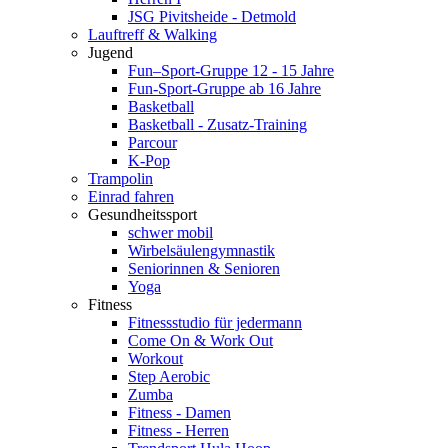
JSG Pivitsheide - Detmold
Lauftreff & Walking
Jugend
Fun–Sport-Gruppe 12 - 15 Jahre
Fun-Sport-Gruppe ab 16 Jahre
Basketball
Basketball - Zusatz-Training
Parcour
K-Pop
Trampolin
Einrad fahren
Gesundheitssport
schwer mobil
Wirbelsäulengymnastik
Seniorinnen & Senioren
Yoga
Fitness
Fitnessstudio für jedermann
Come On & Work Out
Workout
Step Aerobic
Zumba
Fitness - Damen
Fitness - Herren