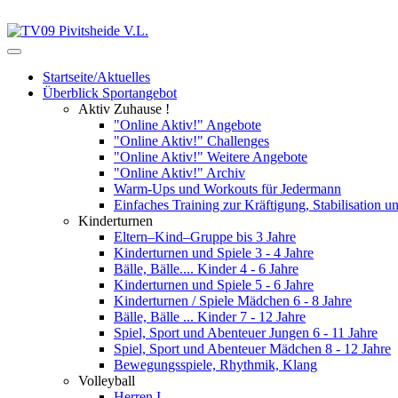
Startseite/Aktuelles
Überblick Sportangebot
Aktiv Zuhause !
"Online Aktiv!" Angebote
"Online Aktiv!" Challenges
"Online Aktiv!" Weitere Angebote
"Online Aktiv!" Archiv
Warm-Ups und Workouts für Jedermann
Einfaches Training zur Kräftigung, Stabilisation 
Kinderturnen
Eltern–Kind–Gruppe bis 3 Jahre
Kinderturnen und Spiele 3 - 4 Jahre
Bälle, Bälle.... Kinder 4 - 6 Jahre
Kinderturnen und Spiele 5 - 6 Jahre
Kinderturnen / Spiele Mädchen 6 - 8 Jahre
Bälle, Bälle ... Kinder 7 - 12 Jahre
Spiel, Sport und Abenteuer Jungen 6 - 11 Jahre
Spiel, Sport und Abenteuer Mädchen 8 - 12 Jahre
Bewegungsspiele, Rhythmik, Klang
Volleyball
Herren I