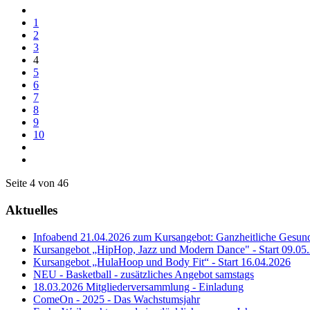
1
2
3
4
5
6
7
8
9
10
Seite 4 von 46
Aktuelles
Infoabend 21.04.2026 zum Kursangebot: Ganzheitliche Gesundh
Kursangebot „HipHop, Jazz und Modern Dance" - Start 09.05
Kursangebot „HulaHoop und Body Fit“ - Start 16.04.2026
NEU - Basketball - zusätzliches Angebot samstags
18.03.2026 Mitgliederversammlung - Einladung
ComeOn - 2025 - Das Wachstumsjahr